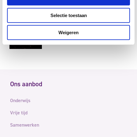
Selectie toestaan
Art2Hop voor ruim 200
derdejaars vmbo-leerlingen
Weigeren
Onderwijs
Ons aanbod
Onderwijs
Vrije tijd
Samenwerken