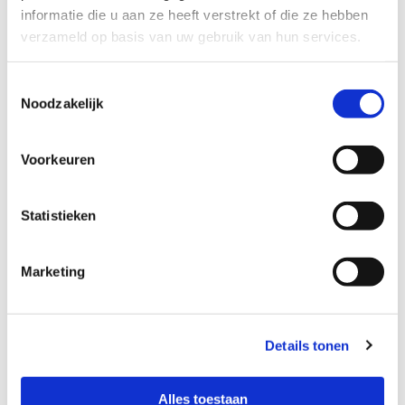
informatie die u aan ze heeft verstrekt of die ze hebben
verzameld op basis van uw gebruik van hun services.
KunstUK laat peuters in
Roosendaal kennismaken met
Toestemmingsselectie
theater, dans en muziek
Noodzakelijk
Onderwijs
Voorkeuren
De SpaceBuzz komt naar
Roosendaal
Statistieken
Onderwijs
Marketing
Graag Gedaan – De
Details tonen
onbekende opdracht
Onderwijs
Alles toestaan