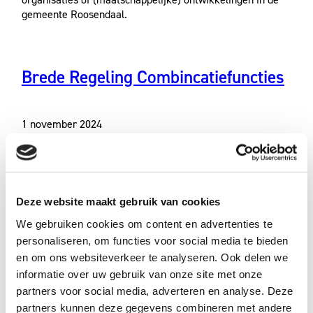
gemeente Roosendaal.
Brede Regeling Combincatiefuncties
1 november 2024
Door
admin
Kunstprofessionals geven les op school aan kinderen (4-
12 jaar) om kinderen met plezier te laten leren en
groeien.
Deze website maakt gebruik van cookies
We gebruiken cookies om content en advertenties te
personaliseren, om functies voor social media te bieden
Kunstloc Brabant komt met
en om ons websiteverkeer te analyseren. Ook delen we
workshops over investeren in
informatie over uw gebruik van onze site met onze
jezelf
partners voor social media, adverteren en analyse. Deze
partners kunnen deze gegevens combineren met andere
Onderwijs