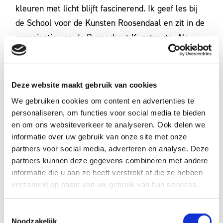
kleuren met licht blijft fascinerend. Ik geef les bij
de School voor de Kunsten Roosendaal en zit in de
organisatie van de Burgerhout Kunstroute. Als
Kunstzinnig Dynamisch Coach vind ik het heerlijk
om mensen creatief in beweging te zetten op
verrassende manieren. Tijdens mijn Kunstig en
Deze website maakt gebruik van cookies
Zinnige workshops maak je kennis met
We gebruiken cookies om content en advertenties te
verschillende materialen maar vooral met jezelf. Ik
personaliseren, om functies voor social media te bieden
ben me dus bewust van wat creativiteit kan
en om ons websiteverkeer te analyseren. Ook delen we
informatie over uw gebruik van onze site met onze
bereiken en losmaken. Deel met mij en mijn
partners voor social media, adverteren en analyse. Deze
collega’s tijdens de oplaadmomenten gerust je
partners kunnen deze gegevens combineren met andere
gedachten. De enthousiaste maar ook de twijfels.
informatie die u aan ze heeft verstrekt of die ze hebben
Samen kunnen we deze tijd draaglijk en zelfs mooi
verzameld op basis van uw gebruik van hun services.
maken. Ik wil je graag zeggen: Ga uit je hoofd, naar
je handen en je hart en geniet!”
Toestemmingsselectie
Noodzakelijk